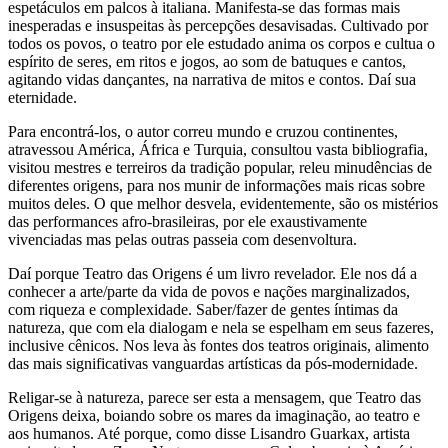
espetáculos em palcos à italiana. Manifesta-se das formas mais
inesperadas e insuspeitas às percepções desavisadas. Cultivado por
todos os povos, o teatro por ele estudado anima os corpos e cultua o
espírito de seres, em ritos e jogos, ao som de batuques e cantos,
agitando vidas dançantes, na narrativa de mitos e contos. Daí sua
eternidade.
Para encontrá-los, o autor correu mundo e cruzou continentes,
atravessou América, África e Turquia, consultou vasta bibliografia,
visitou mestres e terreiros da tradição popular, releu minudências de
diferentes origens, para nos munir de informações mais ricas sobre
muitos deles. O que melhor desvela, evidentemente, são os mistérios
das performances afro-brasileiras, por ele exaustivamente
vivenciadas mas pelas outras passeia com desenvoltura.
Daí porque Teatro das Origens é um livro revelador. Ele nos dá a
conhecer a arte/parte da vida de povos e nações marginalizados,
com riqueza e complexidade. Saber/fazer de gentes íntimas da
natureza, que com ela dialogam e nela se espelham em seus fazeres,
inclusive cênicos. Nos leva às fontes dos teatros originais, alimento
das mais significativas vanguardas artísticas da pós-modernidade.
Religar-se à natureza, parece ser esta a mensagem, que Teatro das
Origens deixa, boiando sobre os mares da imaginação, ao teatro e
aos humanos. Até porque, como disse Lisandro Guarkax, artista