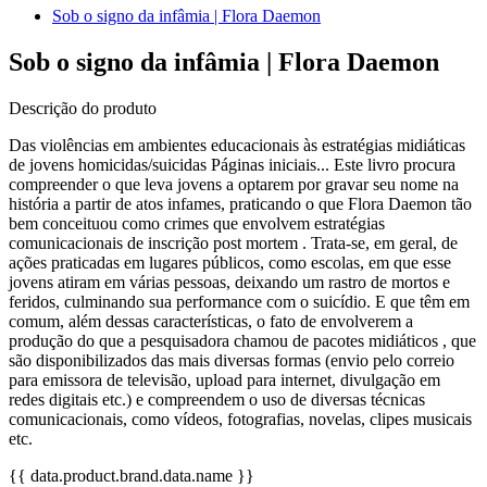
Sob o signo da infâmia | Flora Daemon
Sob o signo da infâmia | Flora Daemon
Descrição do produto
Das violências em ambientes educacionais às estratégias midiáticas
de jovens homicidas/suicidas Páginas iniciais... Este livro procura
compreender o que leva jovens a optarem por gravar seu nome na
história a partir de atos infames, praticando o que Flora Daemon tão
bem conceituou como crimes que envolvem estratégias
comunicacionais de inscrição post mortem . Trata-se, em geral, de
ações praticadas em lugares públicos, como escolas, em que esse
jovens atiram em várias pessoas, deixando um rastro de mortos e
feridos, culminando sua performance com o suicídio. E que têm em
comum, além dessas características, o fato de envolverem a
produção do que a pesquisadora chamou de pacotes midiáticos , que
são disponibilizados das mais diversas formas (envio pelo correio
para emissora de televisão, upload para internet, divulgação em
redes digitais etc.) e compreendem o uso de diversas técnicas
comunicacionais, como vídeos, fotografias, novelas, clipes musicais
etc.
{{ data.product.brand.data.name }}