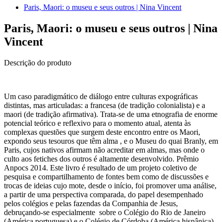
Paris, Maori: o museu e seus outros | Nina Vincent
Paris, Maori: o museu e seus outros | Nina
Vincent
Descrição do produto
Um caso paradigmático de diálogo entre culturas expográficas
distintas, mas articuladas: a francesa (de tradição colonialista) e a
maori (de tradição afirmativa). Trata-se de uma etnografia de enorme
potencial teórico e reflexivo para o momento atual, atenta às
complexas questões que surgem deste encontro entre os Maori,
expondo seus tesouros que têm alma , e o Museu do quai Branly, em
Paris, cujos nativos afirmam não acreditar em almas, mas onde o
culto aos fetiches dos outros é altamente desenvolvido. Prêmio
Anpocs 2014. Este livro é resultado de um projeto coletivo de
pesquisa e compartilhamento de fontes bem como de discussões e
trocas de ideias cujo mote, desde o início, foi promover uma análise,
a partir de uma perspectiva comparada, do papel desempenhado
pelos colégios e pelas fazendas da Companhia de Jesus,
debruçando-se especialmente sobre o Colégio do Rio de Janeiro
(América portuguesa) e o Colégio de Córdoba (América hispânica)