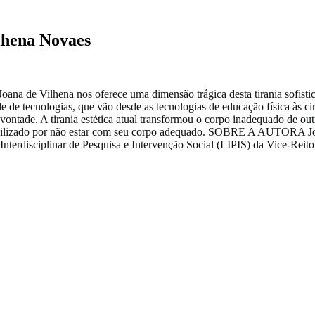
ilhena Novaes
i, Joana de Vilhena nos oferece uma dimensão trágica desta tirania sofi
 de tecnologias, que vão desde as tecnologias de educação física às c
ontade. A tirania estética atual transformou o corpo inadequado de out
onsabilizado por não estar com seu corpo adequado. SOBRE A AUTORA J
nterdisciplinar de Pesquisa e Intervenção Social (LIPIS) da Vice-Rei