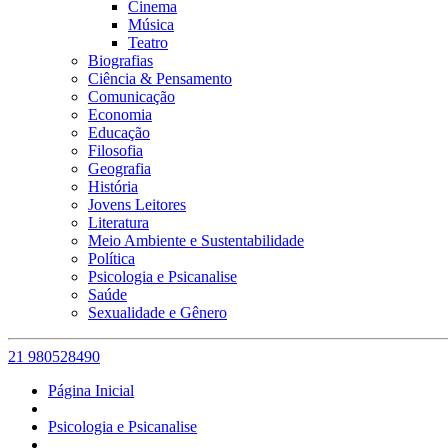
Cinema
Música
Teatro
Biografias
Ciência & Pensamento
Comunicação
Economia
Educação
Filosofia
Geografia
História
Jovens Leitores
Literatura
Meio Ambiente e Sustentabilidade
Política
Psicologia e Psicanalise
Saúde
Sexualidade e Gênero
21 980528490
Página Inicial
Psicologia e Psicanalise