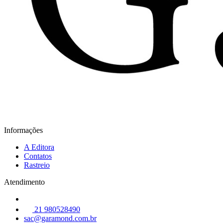
Informações
A Editora
Contatos
Rastreio
Atendimento
21 980528490
sac@garamond.com.br