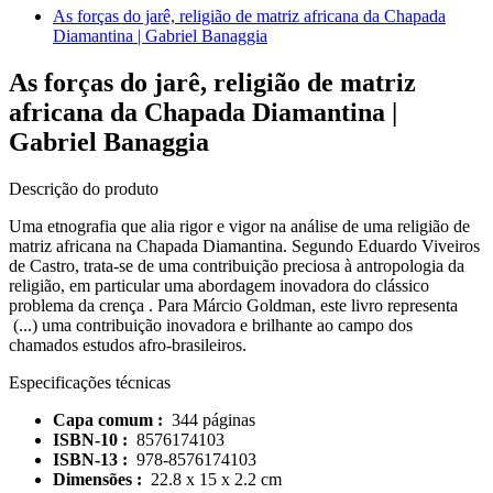
As forças do jarê, religião de matriz africana da Chapada
Diamantina | Gabriel Banaggia
As forças do jarê, religião de matriz
africana da Chapada Diamantina |
Gabriel Banaggia
Descrição do produto
Uma etnografia que alia rigor e vigor na análise de uma religião de
matriz africana na Chapada Diamantina. Segundo Eduardo Viveiros
de Castro, trata-se de uma contribuição preciosa à antropologia da
religião, em particular uma abordagem inovadora do clássico
problema da crença . Para Márcio Goldman, este livro representa
(...) uma contribuição inovadora e brilhante ao campo dos
chamados estudos afro-brasileiros.
Especificações técnicas
Capa comum :
344 páginas
ISBN-10 :
8576174103
ISBN-13 :
978-8576174103
Dimensões :
22.8 x 15 x 2.2 cm