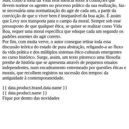
Mas, como a meta da Vida Boa silencia sobre a condições que
devem nortear os agentes no processo prático da sua realização, faz-
se necessária uma normatização do agir de cada um, a partir da
convicção de que o viver bem é inseparável da boa ação. É assim
que Levy nos transporta para o campo da moral. Sempre sob esse
pressuposto de que qualquer ética, se quiser se realizar como Vida
Boa, requer uma moral específica que eduque cada um segundo os
padrões assentes do agir correto.
Por fim, com muita verve, o autor consegue retirar toda essa
discussão teórica do estado de pura abstração, religando-a ao fluxo
da vida prática e dos múltiplos sistemas ético-culturais emergentes
no curso histórico. Surge, assim, um texto pitoresco uma filosofia
prenhe de história que se apresenta através de pequenos ensaios
independentes, num encadeamento entremeado por questões éticas e
morais, que recolhem registros na sucessão dos tempos: da
antiguidade à contemporaneidade.
{{ data.product.brand.data.name }}
{{ data.product.name }}
Fique por dentro das novidades